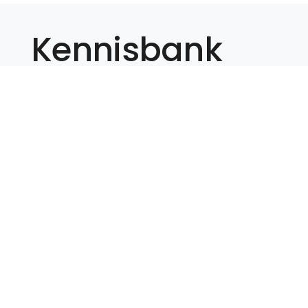
Kennisbank
Het verminderen van overlast door
geluid is en blijft altijd een actueel
thema. Huizen zullen altijd gebouwd
worden en ook infrastructuur zal blijven
bestaan. Samen met onze leden zoeken
we innovatieve manieren om
Geluidshinder zoveel mogelijk te
voorkomen. Dit doen we door samen te
werken en te blijven bewegen in de
markt. We innoveren en ontwikkelen,